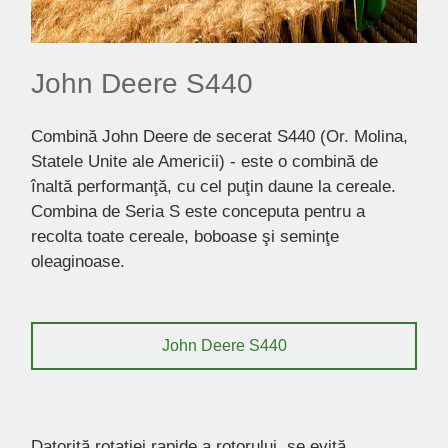
John Deere S440
Combină John Deere de secerat S440 (Or. Molina,
Statele Unite ale Americii) - este o combină de
înaltă performanţă, cu cel puţin daune la cereale.
Combina de Seria S este conceputa pentru a
recolta toate cereale, boboase şi seminţe
oleaginoase.
John Deere S440
Datorită rotației rapide a rotorului, se evită