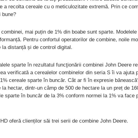
 a recolta cereale cu o meticulozitate extremă. Prin ce co
i bune?
ii combinei, mai puțin de 1% din boabe sunt sparte. Modelel
formanță. Pentru confortul operatorilor de combine, noile mo
la distanță și de control digital.
lele sparte în rezultatul funcţionării combinei John Deere re
tatea verificată a cerealelor combinelor din seria S îi va ajuta
 1% cereale sparte în buncăr. Cât ar fi în expresie băneasc
e la hectar, dintr-un câmp de 500 de hectare la un preț de 16
le sparte în buncăr de la 3% conform normei la 1% va face p
D oferă clienților săi trei serii de combine John Deere.