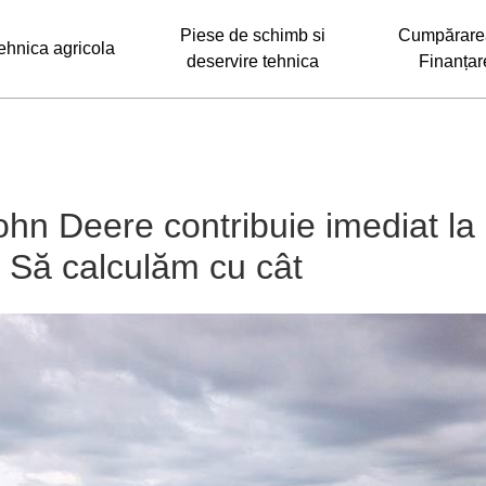
Piese de schimb si
Cumpărarea
ehnica agricola
deservire tehnica
Finanțar
hn Deere contribuie imediat la
ii. Să calculăm cu cât