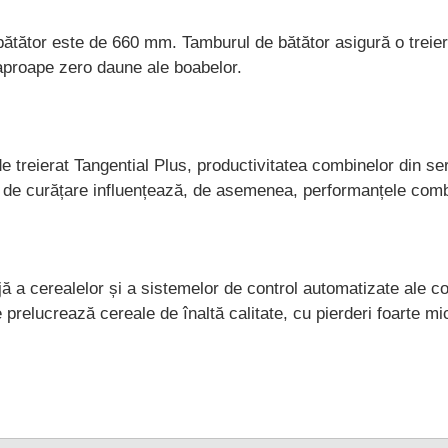
ătător este de 660 mm. Tamburul de bătător asigură o treier
 aproape zero daune ale boabelor.
de treierat Tangential Plus, productivitatea combinelor din s
 de curățare influențează, de asemenea, performanțele comb
rijă a cerealelor și a sistemelor de control automatizate ale 
 prelucrează cereale de înaltă calitate, cu pierderi foarte mic