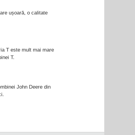
are ușoară, o calitate
eria T este mult mai mare
inei T.
combinei John Deere din
i.