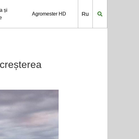
 și
Ru
Agromester HD
e
 creșterea