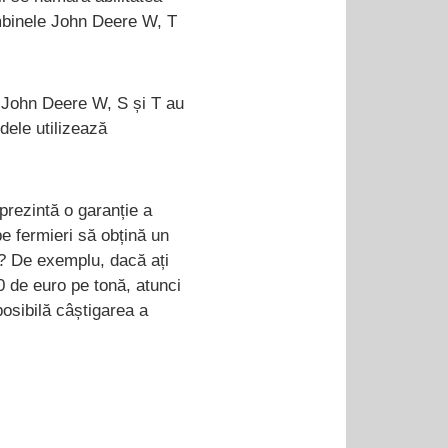
mbinele John Deere W, T
e John Deere W, S și T au
dele utilizează
prezintă o garanție a
 pe fermieri să obțină un
ă? De exemplu, dacă ați
0 de euro pe tonă, atunci
osibilă câștigarea a