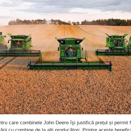
tru care combinele John Deere îşi justifică prețul și permit 
ării cu combine de la alţi producători. Printre aceste benefic