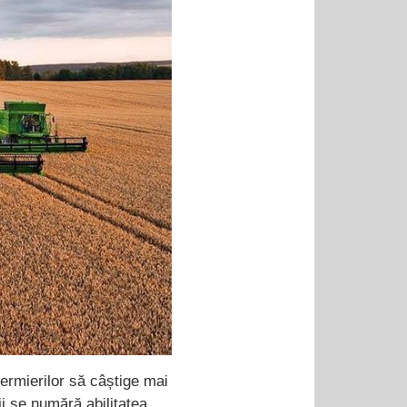
fermierilor să câștige mai
ii se numără abilitatea