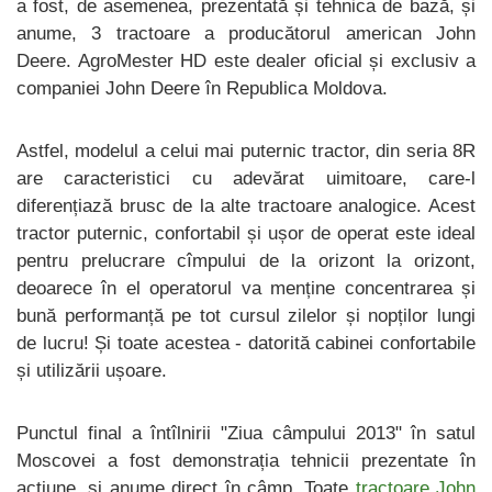
a fost, de asemenea, prezentată și tehnica de bază, și
anume, 3 tractoare a producătorul american John
Deere. AgroMester HD este dealer oficial și exclusiv a
companiei John Deere în Republica Moldova.
Astfel, modelul a celui mai puternic tractor, din seria 8R
are caracteristici cu adevărat uimitoare, care-l
diferențiază brusc de la alte tractoare analogice. Acest
tractor puternic, confortabil și ușor de operat este ideal
pentru prelucrare cîmpului de la orizont la orizont,
deoarece în el operatorul va menține concentrarea și
bună performanță pe tot cursul zilelor și nopților lungi
de lucru! Și toate acestea - datorită cabinei confortabile
și utilizării ușoare.
Punctul final a întîlnirii "Ziua câmpului 2013" în satul
Moscovei a fost demonstrația tehnicii prezentate în
acțiune, și anume direct în câmp. Toate
tractoare John