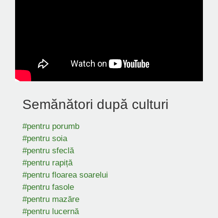
Semănători după culturi
#pentru porumb
#pentru soia
#pentru sfeclă
#pentru rapiță
#pentru floarea soarelui
#pentru fasole
#pentru mazăre
#pentru lucernă