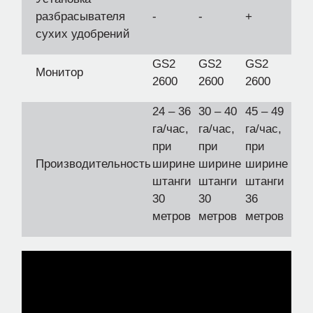
разбрасывателя
-
-
+
сухих удобрений
GS2
GS2
GS2
Монитор
2600
2600
2600
24 – 36
30 – 40
45 – 49
га/час,
га/час,
га/час,
при
при
при
Производительность
ширине
ширине
ширине
штанги
штанги
штанги
30
30
36
метров
метров
метров